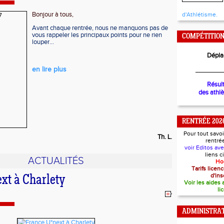
Bonjour à tous,
d'Athlétisme.
Avant chaque rentrée, nous ne manquons pas de
vous rappeler les principaux points pour ne rien
COMPÉTITIO
louper...
Dépla
en lire plus
________
Résul
des athl
RENTRÉE 202
Pour tout savoi
Th. L.
rentré
voir Editos av
liens 
ACTUALITÉS
Ho
Tarifs lice
d'ins
xt à Charlety
Voir les aides
li
ADMINISTRAT