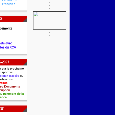
Fédération
Française
NS
cements
__________
tats avec
ètes du RCV
6-2027
r sur la prochaine
e sportive
ec plan d'accès
ou
ci-dessous
raires
nce / Documents
cription
 au paiement de la
cence
IF