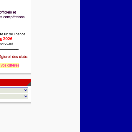
_________
fficiels et
s compétitions
__________
re N° de licence
ing 2026
)
/04/2026
_________
gional des clubs
 vos critères