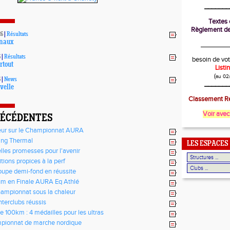
_______
Textes o
Règlement de
26
|
Résultats
onaux
________
6
|
Résultats
besoin de vot
rtout
List
(
au 02
6
|
News
_______
velle
Classement Ré
Voir avec
RÉCÉDENTES
eur sur le Championnat AURA
ing Thermal
LES ESPACES
lles promesses pour l'avenir
tions propices à la perf
oupe demi-fond en réussite
m en Finale AURA Eq Athlé
ampionnat sous la chaleur
nterclubs réussis
e 100km : 4 médailles pour les ultras
pionnat de marche nordique