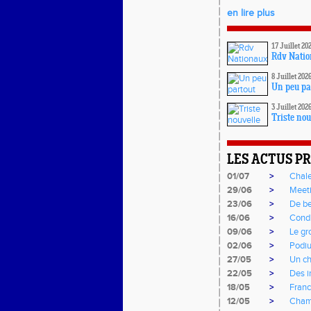
en lire plus
17 Juillet 20
Rdv Nati
8 Juillet 202
Un peu pa
3 Juillet 202
Triste nou
LES ACTUS P
01/07
>
Chal
29/06
>
Meet
23/06
>
De be
16/06
>
Condi
09/06
>
Le gr
02/06
>
Podiu
27/05
>
Un ch
22/05
>
Des i
18/05
>
Franc
12/05
>
Cham