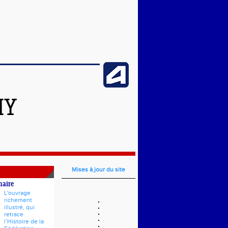
HY
Mises à jour du site
naire
L'ouvrage
richement
illustré, qui
retrace
l’Histoire de la