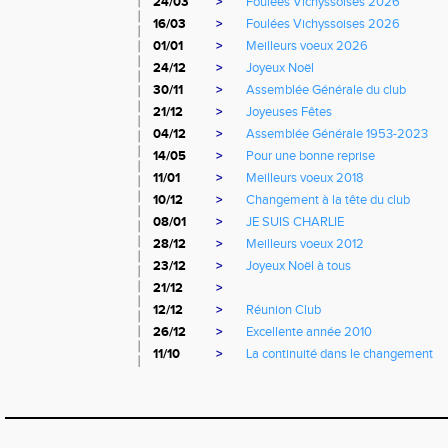
24/03
>
Foulées Vichyssoises 2026
16/03
>
Foulées Vichyssoises 2026
01/01
>
Meilleurs voeux 2026
24/12
>
Joyeux Noël
30/11
>
Assemblée Générale du club
21/12
>
Joyeuses Fêtes
04/12
>
Assemblée Générale 1953-2023
14/05
>
Pour une bonne reprise
11/01
>
Meilleurs voeux 2018
10/12
>
Changement à la tête du club
08/01
>
JE SUIS CHARLIE
28/12
>
Meilleurs voeux 2012
23/12
>
Joyeux Noël à tous
21/12
>
12/12
>
Réunion Club
26/12
>
Excellente année 2010
11/10
>
La continuité dans le changement