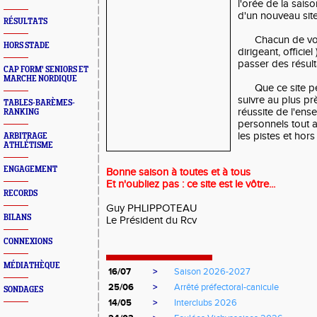
l'orée de la sais
d'un nouveau site
RÉSULTATS
Chacun de vous (
HORS STADE
dirigeant, officiel 
passer des résul
CAP FORM' SENIORS ET
MARCHE NORDIQUE
Que ce site pe
suivre au plus prè
TABLES-BARÈMES-
réussite de l'ens
RANKING
personnels tout 
les pistes et hors
ARBITRAGE
ATHLÉTISME
ENGAGEMENT
Bonne saison à toutes et à tous
Et n'oubliez pas : ce site est le vôtre...
RECORDS
Guy PHLIPPOTEAU
BILANS
Le Président du Rcv
CONNEXIONS
MÉDIATHÈQUE
16/07
>
Saison 2026-2027
25/06
>
Arrêté préfectoral-canicule
SONDAGES
14/05
>
Interclubs 2026