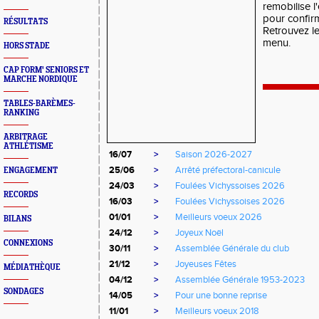
remobilise 
pour confirm
RÉSULTATS
Retrouvez le
menu.
HORS STADE
CAP FORM' SENIORS ET
MARCHE NORDIQUE
TABLES-BARÈMES-
RANKING
ARBITRAGE
ATHLÉTISME
16/07
>
Saison 2026-2027
25/06
>
Arrêté préfectoral-canicule
ENGAGEMENT
24/03
>
Foulées Vichyssoises 2026
RECORDS
16/03
>
Foulées Vichyssoises 2026
01/01
>
Meilleurs voeux 2026
BILANS
24/12
>
Joyeux Noël
CONNEXIONS
30/11
>
Assemblée Générale du club
21/12
>
Joyeuses Fêtes
MÉDIATHÈQUE
04/12
>
Assemblée Générale 1953-2023
SONDAGES
14/05
>
Pour une bonne reprise
11/01
>
Meilleurs voeux 2018