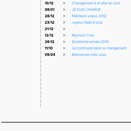
10/12
>
Changement à la tête du club
08/01
>
JE SUIS CHARLIE
28/12
>
Meilleurs voeux 2012
23/12
>
Joyeux Noël à tous
21/12
>
12/12
>
Réunion Club
26/12
>
Excellente année 2010
11/10
>
La continuité dans le changement
05/04
>
Bienvenue chez vous