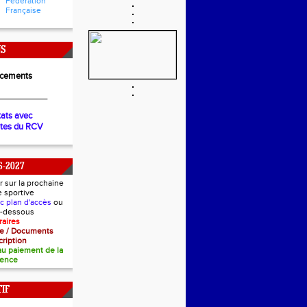
Fédération
Française
NS
cements
__________
tats avec
ètes du RCV
6-2027
r sur la prochaine
e sportive
ec plan d'accès
ou
ci-dessous
raires
nce / Documents
cription
 au paiement de la
cence
IF