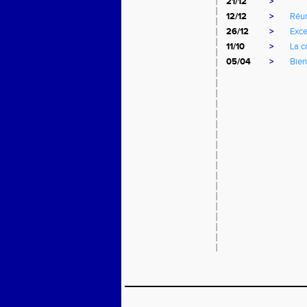
21/12
>
12/12
>
Réun
26/12
>
Exce
11/10
>
La c
05/04
>
Bien