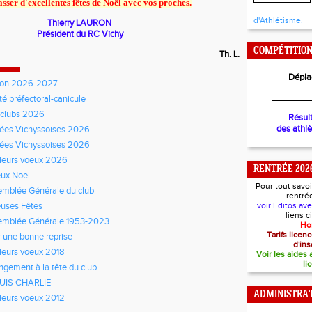
sser d'excellentes fêtes de Noël avec vos proches.
d'Athlétisme.
y LAURON
t du RC Vichy
COMPÉTITIO
Th. L.
Dépla
son 2026-2027
________
té préfectoral-canicule
rclubs 2026
Résul
des athl
ées Vichyssoises 2026
ées Vichyssoises 2026
leurs voeux 2026
RENTRÉE 202
ux Noël
Pour tout savoi
mblée Générale du club
rentré
uses Fêtes
voir Editos av
liens 
emblée Générale 1953-2023
Ho
Tarifs lice
 une bonne reprise
d'ins
leurs voeux 2018
Voir les aides
li
gement à la tête du club
SUIS CHARLIE
ADMINISTRAT
leurs voeux 2012