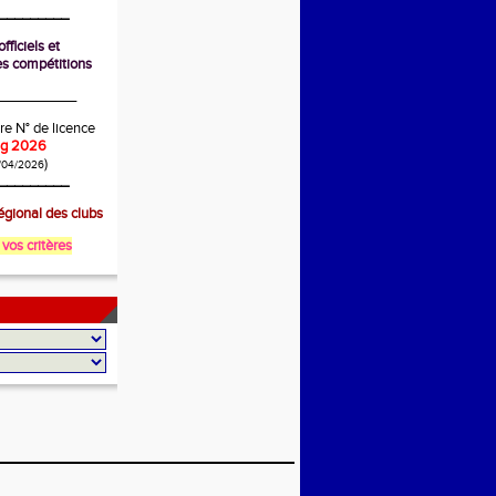
_________
fficiels et
s compétitions
__________
re N° de licence
ing 2026
)
/04/2026
_________
gional des clubs
 vos critères