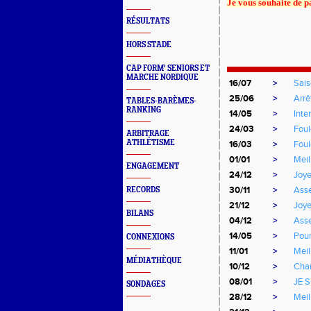
Je vous souhaite de pa
RÉSULTATS
Thierr
Présiden
HORS STADE
CAP FORM' SENIORS ET
MARCHE NORDIQUE
16/07
>
Sai
25/06
>
Arrê
TABLES-BARÈMES-
RANKING
14/05
>
Inte
24/03
>
Foul
ARBITRAGE
ATHLÉTISME
16/03
>
Foul
01/01
>
Meil
ENGAGEMENT
24/12
>
Joye
30/11
>
Asse
RECORDS
21/12
>
Joye
BILANS
04/12
>
Ass
14/05
>
Pour
CONNEXIONS
11/01
>
Meil
MÉDIATHÈQUE
10/12
>
Chan
08/01
>
JE 
SONDAGES
28/12
>
Meil