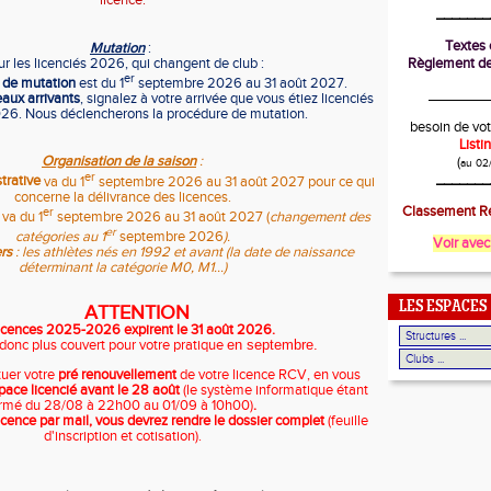
licence.
_______
Textes o
Mutation
:
r les licenciés 2026, qui changent de club :
Règlement de
er
e de mutation
est du 1
septembre 2026 au 31 août 2027.
________
eaux arrivants
, signalez à votre arrivée que vous étiez licenciés
26. Nous déclencherons la procédure de mutation.
besoin de vot
List
Organisation de la saison
:
(
au 02
er
_______
trative
va du 1
septembre 2026 au 31 août 2027 pour ce qui
concerne la délivrance des licences.
Classement Ré
er
va du 1
septembre 2026 au 31 août 2027 (
changement des
er
catégories au 1
septembre 2026
).
Voir avec
rs
: les athlètes nés en 1992 et avant (la date de naissance
déterminant la catégorie M0, M1...)
LES ESPACES
ATTENTION
licences 2025-2026 expirent le 31 août 2026.
donc plus couvert pour
votre pratique
en septembre.
uer votre
pré renouvellement
de votre licence RCV,
en vous
space licencié avant le 28 août
(le système informatique étant
rmé du 28/08 à 22h00 au 01/09 à 10h00)
.
licence par mail, vous devrez rendre le dossier complet
(feuille
d'inscription et cotisation)
.