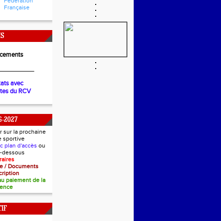
Fédération
Française
NS
cements
__________
tats avec
ètes du RCV
6-2027
r sur la prochaine
e sportive
ec plan d'accès
ou
ci-dessous
raires
nce / Documents
cription
 au paiement de la
cence
IF