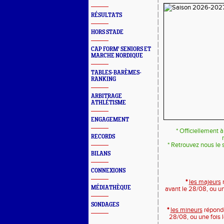
RÉSULTATS
HORS STADE
CAP FORM' SENIORS ET
MARCHE NORDIQUE
TABLES-BARÈMES-
RANKING
ARBITRAGE
ATHLÉTISME
ENGAGEMENT
* Officiellement à p
RECORDS
* Retrouvez nous le 
BILANS
CONNEXIONS
*
les majeurs
MÉDIATHÈQUE
avant le 28/08, ou un
SONDAGES
*
les mineurs
répond
28/08, ou une fois l