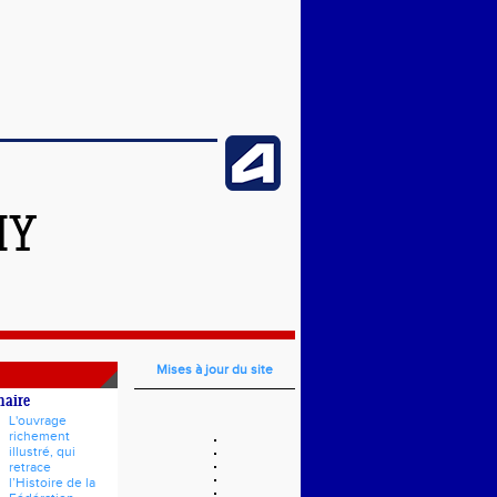
HY
Mises à jour du site
naire
L'ouvrage
richement
illustré, qui
retrace
l’Histoire de la