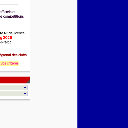
_________
fficiels et
s compétitions
__________
re N° de licence
ing 2026
)
/04/2026
_________
gional des clubs
 vos critères