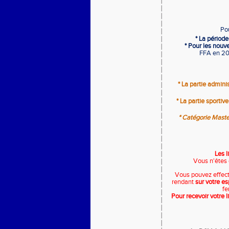
Pou
* La périod
* Pour les nouv
FFA en 20
* La partie adminis
* La partie sportive
* Catégorie Maste
L
es 
Vous n'êtes 
Vous pouvez effect
rendant
sur votre e
fe
Pour recevoir votre 