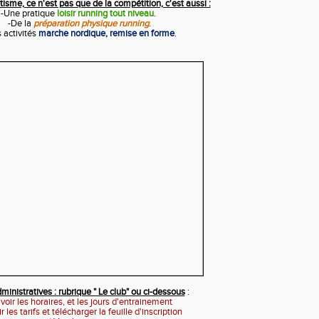
isme, ce n'est pas que de la compétition, c'est aussi :
-Une pratique
loisir running tout niveau
.
-De la
préparation physique running
.
 activités
marche nordique, remise en forme
.
ministratives : rubrique " Le club" ou ci-dessous
:
*
voir les horaires, et les jours d'entrainement
ir les tarifs et télécharger la feuille d'inscription