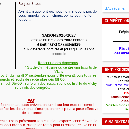
Bonjour à tous,
d'Athlétisme.
Avant chaque rentrée, nous ne manquons pas de
vous rappeler les principaux points pour ne rien
louper...
COMPÉTITIO
Dépla
SAISON 2026/2027
Reprise officielle des entrainements
________
à partir lundi 07 septembre
Résul
aux différents horaires et jours qui vous sont
des athl
proposés
Rencontre des dirigeants
:
* Stade d'athlétisme du centre omnisports de
RENTRÉE 202
Vichy
artir du mardi 01 septembre (possibilité avant), puis tous les
Pour tout savoi
mardis et jeudis de septembre dès 18h00.
rentré
samedi 05/09 : au forum des associations de la ville de Vichy
voir Editos av
au palais des congrès.
liens 
Ho
Tarifs lice
PPS
:
d'ins
répondent au
pass prévention santé
sur leur espace licencié
Voir les aides
e fois les documents d'inscription remis pour la prise effective
li
de la licence.
ent au
pass prévention santé
sur leur espace licencié avant le
ADMINISTRAT
es documents d'inscription remis pour la prise effective de la