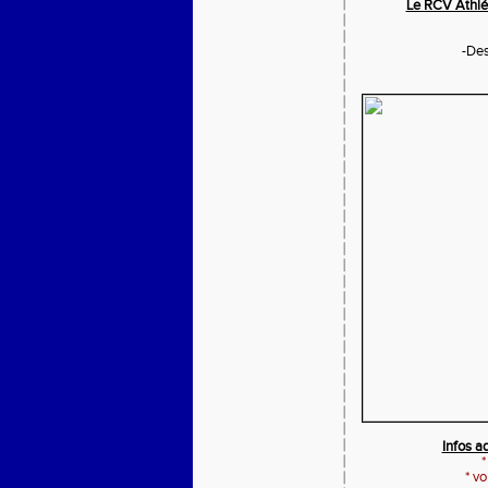
Le RCV Athlét
-Des
Infos ad
*
vo