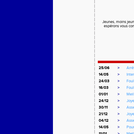
Jeunes, moins jeune
espérons vous com
25/06
>
Arrê
14/05
>
Inte
24/03
>
Foul
16/03
>
Foul
01/01
>
Meil
24/12
>
Joye
30/11
>
Asse
21/12
>
Joye
04/12
>
Ass
14/05
>
Pour
11/01
>
Meil