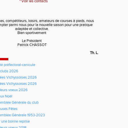
*
Voir les contacts
s, compétiteurs, loisirs, amateurs de courses à pieds, nous
pter parmi nous pour la nouvelle saison pour une pratique
adaptée et collective.
Bien sportivement
Le Président
Patrick CHASSOT
Th. L.
té préfectoral-canicule
rclubs 2026
ées Vichyssoises 2026
ées Vichyssoises 2026
leurs voeux 2026
ux Noël
mblée Générale du club
uses Fêtes
emblée Générale 1953-2023
 une bonne reprise
leurs voeux 2018