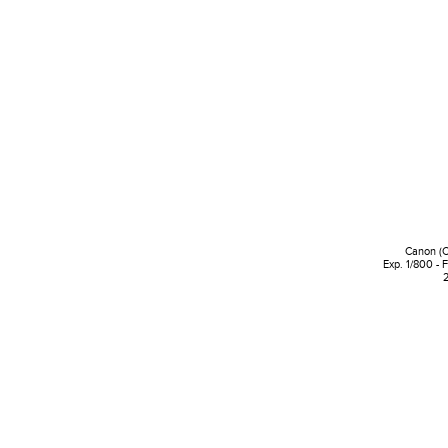
Canon (
Exp. 1/800 - 
2