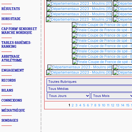
RÉSULTATS
HORS STADE
CAP FORM' SENIORS ET
MARCHE NORDIQUE
TABLES-BARÈMES-
RANKING
ARBITRAGE
ATHLÉTISME
ENGAGEMENT
RECORDS
BILANS
CONNEXIONS
1
2
3
4
5
6
7
8
9
10
11
12
13
14
15
MÉDIATHÈQUE
SONDAGES