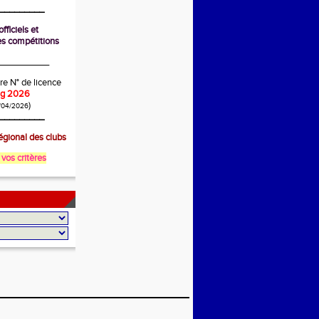
_________
fficiels et
s compétitions
__________
re N° de licence
ing 2026
)
/04/2026
_________
gional des clubs
 vos critères