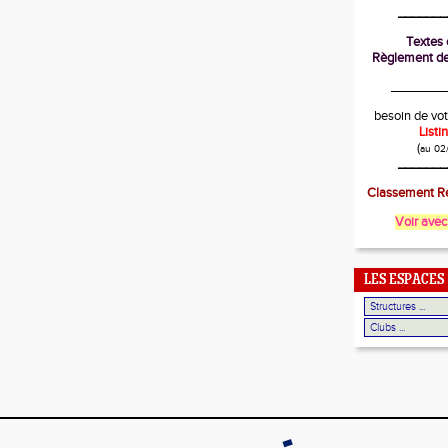
_______
Textes o
Règlement de
________
besoin de vot
List
(
au 02
_______
Classement Ré
Voir avec
LES ESPACES