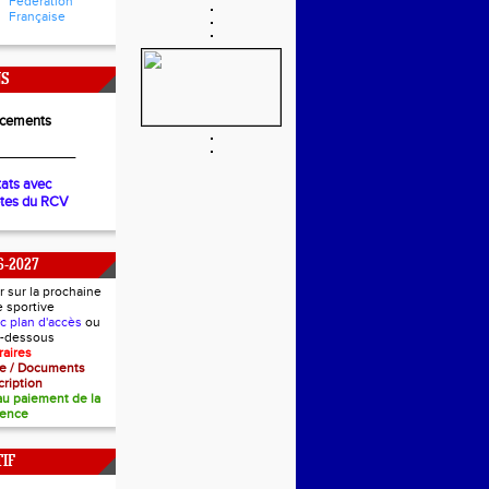
Fédération
Française
NS
cements
__________
tats avec
ètes du RCV
6-2027
r sur la prochaine
e sportive
ec plan d'accès
ou
ci-dessous
raires
nce / Documents
cription
 au paiement de la
cence
IF