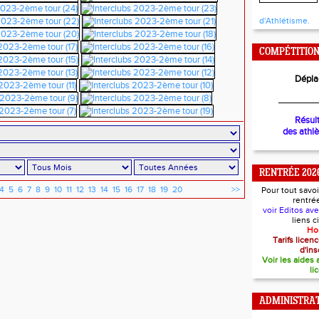
d'Athlétisme.
COMPÉTITIO
Dépla
________
Résul
des athl
RENTRÉE 202
4
5
6
7
8
9
10
11
12
13
14
15
16
17
18
19
20
>>
Pour tout savoi
rentré
voir Editos av
liens 
Ho
Tarifs lice
d'ins
Voir les aides
li
ADMINISTRAT