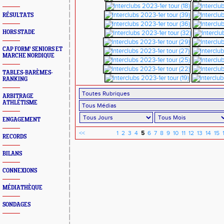
RÉSULTATS
HORS STADE
CAP FORM' SENIORS ET
MARCHE NORDIQUE
TABLES-BARÈMES-
RANKING
ARBITRAGE
ATHLÉTISME
ENGAGEMENT
<<
1
2
3
4
5
6
7
8
9
10
11
12
13
14
15
RECORDS
BILANS
CONNEXIONS
MÉDIATHÈQUE
SONDAGES