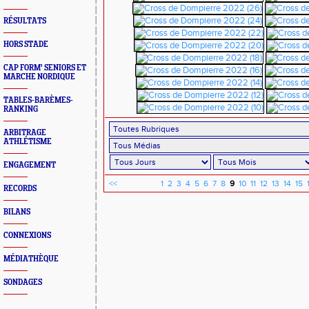
RÉSULTATS
HORS STADE
CAP FORM' SENIORS ET
MARCHE NORDIQUE
TABLES-BARÈMES-
RANKING
ARBITRAGE
ATHLÉTISME
ENGAGEMENT
<<
1
2
3
4
5
6
7
8
9
10
11
12
13
14
15
RECORDS
BILANS
CONNEXIONS
MÉDIATHÈQUE
SONDAGES