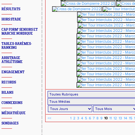
RÉSULTATS
HORS STADE
CAP FORM' SENIORS ET
MARCHE NORDIQUE
TABLES-BARÈMES-
RANKING
ARBITRAGE
ATHLÉTISME
ENGAGEMENT
RECORDS
BILANS
CONNEXIONS
MÉDIATHÈQUE
<<
1
2
3
4
5
6
7
8
9
10
11
12
13
14
15
SONDAGES