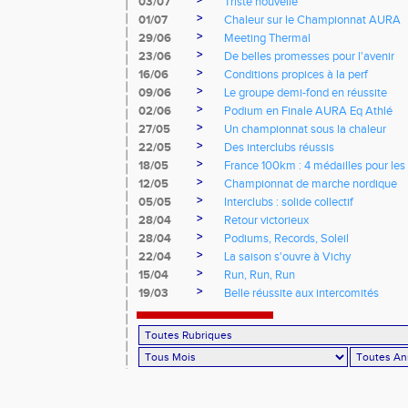
03/07
Triste nouvelle
>
01/07
Chaleur sur le Championnat AURA
>
29/06
Meeting Thermal
>
23/06
De belles promesses pour l'avenir
>
16/06
Conditions propices à la perf
>
09/06
Le groupe demi-fond en réussite
>
02/06
Podium en Finale AURA Eq Athlé
>
27/05
Un championnat sous la chaleur
>
22/05
Des interclubs réussis
>
18/05
France 100km : 4 médailles pour les 
>
12/05
Championnat de marche nordique
>
05/05
Interclubs : solide collectif
>
28/04
Retour victorieux
>
28/04
Podiums, Records, Soleil
>
22/04
La saison s'ouvre à Vichy
>
15/04
Run, Run, Run
>
19/03
Belle réussite aux intercomités