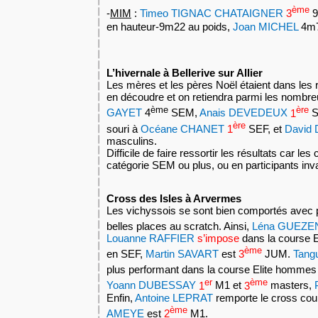
ème
-
MIM
:
Timeo TIGNAC CHATAIGNER
3
9
en hauteur-9m22 au poids,
Joan MICHEL
4m7
L’hivernale à Bellerive sur Allier
Les mères et les pères Noël étaient dans les
en découdre et on retiendra parmi les nombreu
ère
ème
GAYET
4
SEM,
Anais DEVEDEUX
1
S
ère
souri à
Océane CHANET
1
SEF, et
David
masculins.
Difficile de faire ressortir les résultats car le
catégorie SEM ou plus, ou en participants inva
Cross des Isles à Arvermes
Les vichyssois se sont bien comportés avec 
belles places au scratch. Ainsi,
Léna GUEZ
Louanne RAFFIER
s’impose
dans la course 
ème
en SEF,
Martin SAVART
est
3
JUM.
Tang
plus performant dans la course Elite hommes
er
ème
Yoann DUBESSAY
1
M1 et
3
masters,
Enfin,
Antoine LEPRAT
remporte le cross cou
ème
AMEYE
est
2
M1.