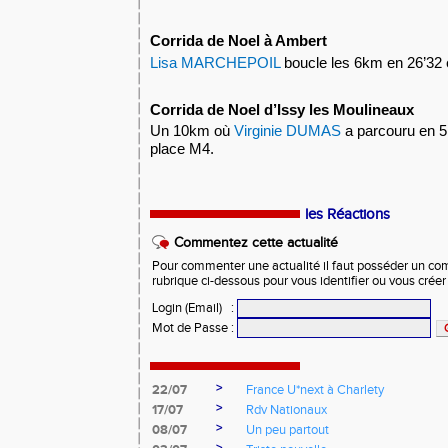
Corrida de Noel à Ambert
Lisa MARCHEPOIL
boucle les 6km en 26’32 
Corrida de Noel d’Issy les Moulineaux
Un 10km où
Virginie DUMAS
a parcouru en 51
place M4.
les Réactions
Commentez cette actualité
Pour commenter une actualité il faut posséder un compt
rubrique ci-dessous pour vous identifier ou vous crée
Login (Email)
:
Mot de Passe
:
>
22/07
France U*next à Charlety
>
17/07
Rdv Nationaux
>
08/07
Un peu partout
>