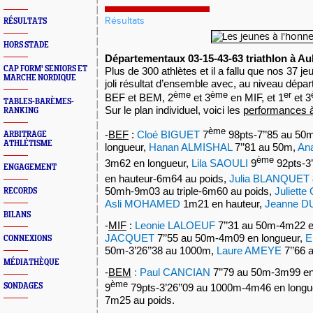
Résultats
RÉSULTATS
HORS STADE
Départementaux 03-15-43-63 triathlon à Au
CAP FORM' SENIORS ET
Plus de 300 athlètes et il a fallu que nos 37 
MARCHE NORDIQUE
joli résultat d’ensemble avec, au niveau départ
ème
ème
er
BEF et BEM, 2
et 3
en MIF, et 1
et 3
TABLES-BARÈMES-
Sur le plan individuel, voici les
performances à
RANKING
ème
-
BEF
:
Cloé BIGUET
7
98pts-7’’85 au 50
ARBITRAGE
ATHLÉTISME
longueur,
Hanan ALMISHAL
7’’81 au 50m,
An
ème
3m62 en longueur,
Lila SAOULI
9
92pts-3
ENGAGEMENT
en hauteur-6m64 au poids,
Julia BLANQUET
50mh-9m03 au triple-6m60 au poids,
Juliett
RECORDS
Asli MOHAMED
1m21 en hauteur,
Jeanne 
BILANS
-
MIF
:
Leonie LALOEUF
7’’31 au 50m-4m22 e
JACQUET
7’’55 au 50m-4m09 en longueur,
E
CONNEXIONS
50m-3’26’’38 au 1000m,
Laure AMEYE
7’’66 
MÉDIATHÈQUE
-
BEM
: Paul CANCIAN
7’’79 au 50m-3m99 en
ème
9
79pts-3’26’’09 au 1000m-4m46 en longu
SONDAGES
7m25 au poids.