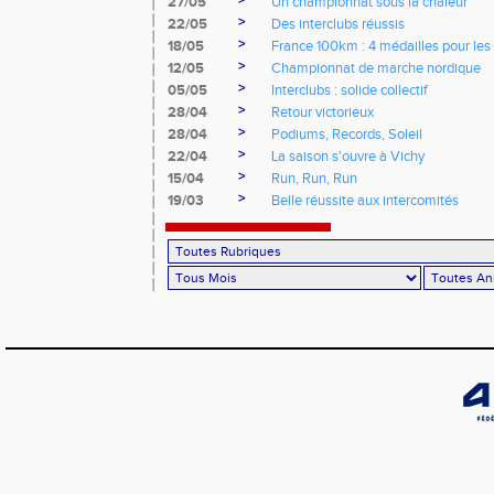
>
27/05
Un championnat sous la chaleur
>
22/05
Des interclubs réussis
>
18/05
France 100km : 4 médailles pour les 
>
12/05
Championnat de marche nordique
>
05/05
Interclubs : solide collectif
>
28/04
Retour victorieux
>
28/04
Podiums, Records, Soleil
>
22/04
La saison s'ouvre à Vichy
>
15/04
Run, Run, Run
>
19/03
Belle réussite aux intercomités