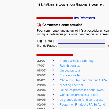
Félicitations à tous et continuons à œuvrer.
les Réactions
Commentez cette actualité
Pour commenter une actualité il faut posséder un compt
rubrique ci-dessous pour vous identifier ou vous crée
Login (Email)
:
Mot de Passe
:
>
22/07
France U*next à Charlety
>
17/07
Rdv Nationaux
>
08/07
Un peu partout
>
03/07
Triste nouvelle
>
01/07
Chaleur sur le Championnat AURA
>
29/06
Meeting Thermal
>
23/06
De belles promesses pour l'avenir
>
16/06
Conditions propices à la perf
>
09/06
Le groupe demi-fond en réussite
>
02/06
Podium en Finale AURA Eq Athlé