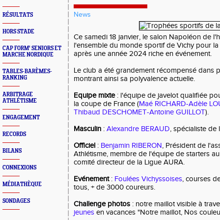
News
RÉSULTATS
HORS STADE
Ce samedi 18 janvier, le salon Napoléon de l'hô
l'ensemble du monde sportif de Vichy pour l
CAP FORM' SENIORS ET
après une année 2024 riche en événement.
MARCHE NORDIQUE
Le club a été grandement récompensé dans p
TABLES-BARÈMES-
RANKING
montrant ainsi sa polyvalence actuelle.
ARBITRAGE
Equipe mixte
: l'équipe de javelot qualifiée po
ATHLÉTISME
la coupe de France (
Maé RICHARD-Adèle LO
Thibaud DESCHOMET-Antoine GUILLOT
).
ENGAGEMENT
Masculin
:
Alexandre BERAUD
, spécialiste de l
RECORDS
Officiel
:
Benjamin RIBERON
, Président de l'a
BILANS
Athlétisme, membre de l'équipe de starters au
comité directeur de la Ligue AURA.
CONNEXIONS
Evénement
:
Foulées Vichyssoises
, courses d
MÉDIATHÈQUE
tous, + de 3000 coureurs.
SONDAGES
Challenge photos
: notre maillot visible à tr
jeunes
en vacances "Notre maillot, Nos couleurs