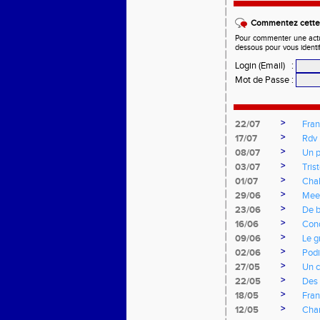
Commentez cette 
Pour commenter une actual
dessous pour vous identi
Login (Email)
:
Mot de Passe
:
>
22/07
Fran
>
17/07
Rdv 
>
08/07
Un p
>
03/07
Tris
>
01/07
Cha
>
29/06
Mee
>
23/06
De b
>
16/06
Cond
>
09/06
Le g
>
02/06
Podi
>
27/05
Un c
>
22/05
Des 
>
18/05
Fran
>
12/05
Cha