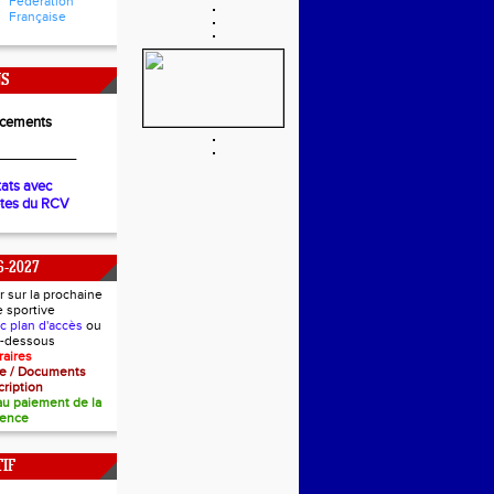
Fédération
Française
NS
cements
__________
tats avec
ètes du RCV
6-2027
r sur la prochaine
e sportive
ec plan d'accès
ou
ci-dessous
raires
nce / Documents
cription
 au paiement de la
cence
IF