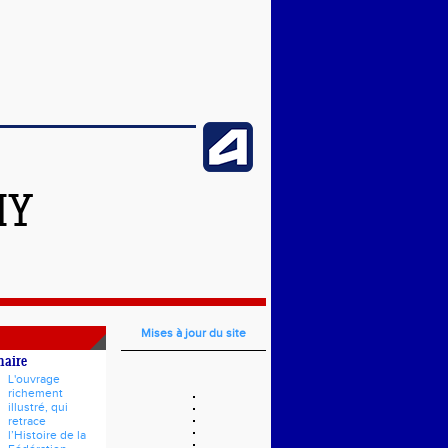
HY
Mises à jour du site
naire
L'ouvrage
richement
illustré, qui
retrace
l’Histoire de la