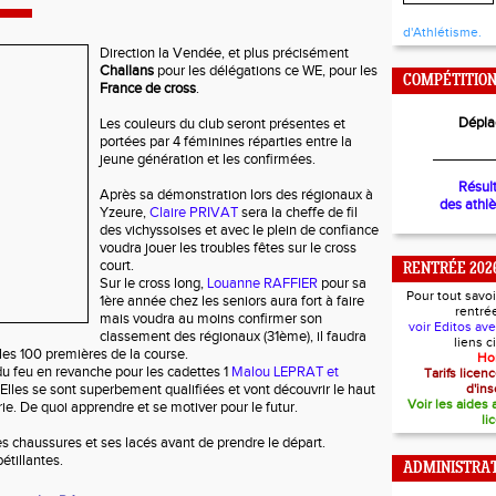
d'Athlétisme.
Direction la Vendée, et plus précisément
Challans
pour les délégations ce WE, pour les
COMPÉTITIO
France de cross
.
Dépla
Les couleurs du club seront présentes et
portées par 4 féminines réparties entre la
________
jeune génération et les confirmées.
Résul
Après sa démonstration lors des régionaux à
des athl
Yzeure,
Claire PRIVAT
sera la cheffe de fil
des vichyssoises et avec le plein de confiance
voudra jouer les troubles fêtes sur le cross
court.
RENTRÉE 202
Sur le cross long,
Louanne RAFFIER
pour sa
Pour tout savoi
1ère année chez les seniors aura fort à faire
rentré
mais voudra au moins confirmer son
voir Editos av
classement des régionaux (31ème), il faudra
liens 
les 100 premières de la course.
Ho
u feu en revanche pour les cadettes 1
Malou LEPRAT et
Tarifs lice
 Elles se sont superbement qualifiées et vont découvrir le haut
d'ins
Voir les aides
ie. De quoi apprendre et se motiver pour le futur.
li
ses chaussures et ses lacés avant de prendre le départ.
pétillantes.
ADMINISTRAT