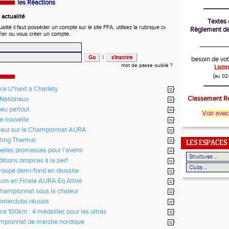
les Réactions
_______
actualité
Textes o
ité il faut posséder un compte sur le site FFA, utilisez la rubrique ci-
Règlement de
fier ou vous créer un compte.
________
|
besoin de vot
mot de passe oublié ?
List
(
au 02
_______
ce U*next à Charlety
Classement Ré
Nationaux
eu partout
Voir avec
te nouvelle
leur sur le Championnat AURA
ting Thermal
LES ESPACES
elles promesses pour l'avenir
itions propices à la perf
roupe demi-fond en réussite
um en Finale AURA Eq Athlé
hampionnat sous la chaleur
interclubs réussis
ce 100km : 4 médailles pour les ultras
mpionnat de marche nordique