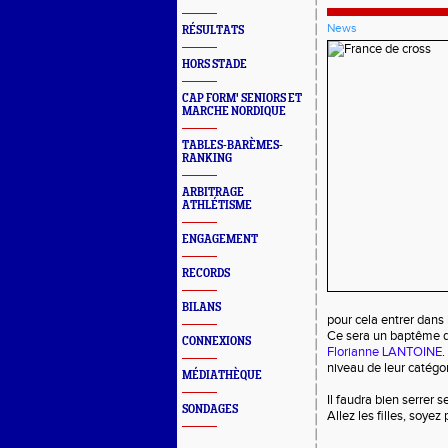
News
RÉSULTATS
HORS STADE
CAP FORM' SENIORS ET
MARCHE NORDIQUE
TABLES-BARÈMES-
RANKING
ARBITRAGE
ATHLÉTISME
ENGAGEMENT
RECORDS
BILANS
pour cela entrer dans 
Ce sera un baptême d
CONNEXIONS
Florianne LANTOINE
.
niveau de leur catégor
MÉDIATHÈQUE
Il faudra bien serrer 
SONDAGES
Allez les filles, soyez 