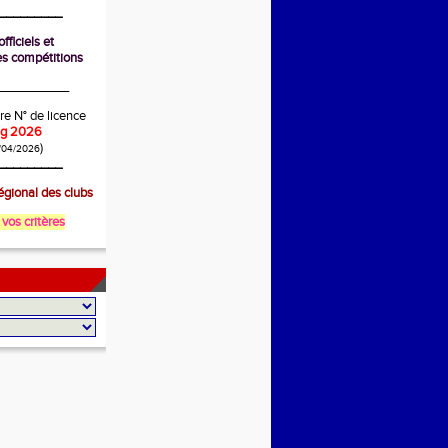
_________
fficiels et
s compétitions
__________
re N° de licence
ing 2026
)
/04/2026
_________
gional des clubs
 vos critères