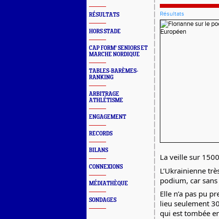
Résultats
RÉSULTATS
HORS STADE
CAP FORM' SENIORS ET
MARCHE NORDIQUE
TABLES-BARÈMES-
RANKING
ARBITRAGE
ATHLÉTISME
ENGAGEMENT
RECORDS
BILANS
La
veille sur 150
CONNEXIONS
L’Ukrainienne très
podium, car sans 
MÉDIATHÈQUE
Elle n’a pas pu p
SONDAGES
lieu seulement 3
qui est tombée 