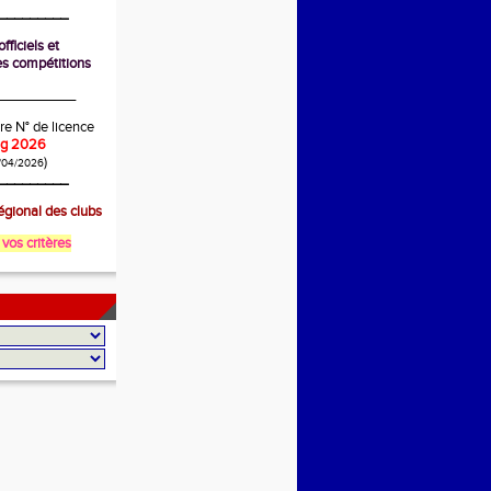
_________
fficiels et
s compétitions
__________
re N° de licence
ing 2026
)
/04/2026
_________
gional des clubs
 vos critères