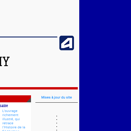
HY
Mises à jour du site
naire
L'ouvrage
richement
illustré, qui
retrace
l’Histoire de la