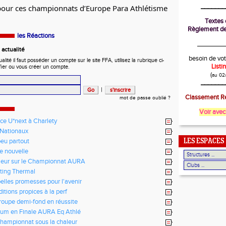
_______
pour ces championnats d’Europe Para Athlétisme
Textes o
Règlement de
les Réactions
________
actualité
besoin de vot
ité il faut posséder un compte sur le site FFA, utilisez la rubrique ci-
List
fier ou vous créer un compte.
(
au 02
_______
|
Classement Ré
mot de passe oublié ?
Voir avec
ce U*next à Charlety
Nationaux
eu partout
LES ESPACES
te nouvelle
leur sur le Championnat AURA
ting Thermal
elles promesses pour l'avenir
itions propices à la perf
roupe demi-fond en réussite
um en Finale AURA Eq Athlé
hampionnat sous la chaleur