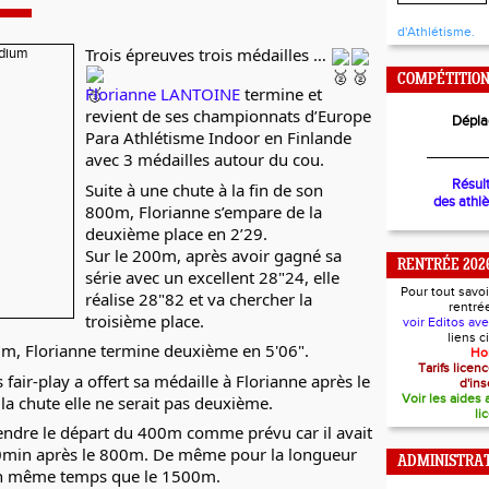
d'Athlétisme.
Trois épreuves trois médailles …
COMPÉTITIO
Florianne LANTOINE
termine et
revient de ses championnats d’Europe
Dépla
Para Athlétisme Indoor en Finlande
________
avec 3 médailles autour du cou.
Résul
Suite à une chute à la fin de son
des athl
800m, Florianne s’empare de la
deuxième place en 2’29.
Sur le 200m, après avoir gagné sa
RENTRÉE 202
série avec un excellent 28"24, elle
Pour tout savoi
réalise 28"82 et va chercher la
rentré
troisième place.
voir Editos av
liens 
0m, Florianne termine deuxième en 5'06".
Ho
Tarifs lice
 fair-play a offert sa médaille à Florianne après le
d'ins
Voir les aides
la chute elle ne serait pas deuxième.
li
rendre le départ du 400m comme prévu car il avait
0min après le 800m. De même pour la longueur
ADMINISTRAT
en même temps que le 1500m.