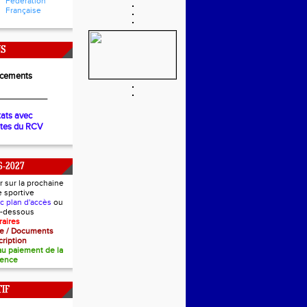
Fédération
Française
NS
cements
__________
tats avec
ètes du RCV
6-2027
r sur la prochaine
e sportive
ec plan d'accès
ou
ci-dessous
raires
nce / Documents
cription
 au paiement de la
cence
IF