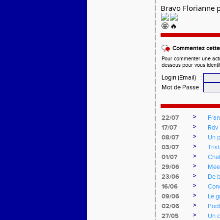
Bravo Florianne 
Commentez cette 
Pour commenter une actual
dessous pour vous identi
Login (Email)
:
Mot de Passe
:
>
22/07
Fran
>
17/07
Rdv 
>
08/07
Un p
>
03/07
Tris
>
01/07
Cha
>
29/06
Mee
>
23/06
De b
>
16/06
Cond
>
09/06
Le g
>
02/06
Podi
>
27/05
Un c