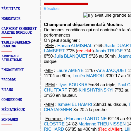
Résultats
RÉSULTATS
HORS STADE
Championnat départemental à Moulins
CAP FORM' SENIORS ET
De bonnes conditions qui ont contribué à la réa
MARCHE NORDIQUE
performances.
On peut souligner :
TABLES-BARÈMES-
-
BEF
:
Hanan ALMISHAL
7’’69-
Jhade DUAR
RANKING
LAMBERT
7’’25 (
rec club
)-
Anais TRUGE
7’’
8’’90-
Julia BLANQUET
9’’26 au 50mh,
Jeann
ARBITRAGE
ATHLÉTISME
disque.
-
MIF
:
Laure AMEYE
11’’67-
Ana JACQUET
11
ENGAGEMENT
11’’04 au 80m,
Louléa MARIOLI
3’30’’17 au 1
RECORDS
-
BEM
:
Ilyas BOUKRA
9m84 au triple
, Paul 
CHUFFART
7’’89-
Kiril SHYRINSKYI
7’’92 au
BILANS
1m30 en hauteur.
CONNEXIONS
-
MIM
:
Ismael EL HAMRI
23m31 au disque,
T
CHATAIGNER
3m20 à la perche.
MÉDIATHÈQUE
-
Femmes
:
Florianne LANTOINE
62’’49 au 4
SONDAGES
CLOSTRE
14’’82-
Marianne THEUNISSEN
14
RICHARD
66’’85 au 400mh (
Rec d’Allier
),
Lil