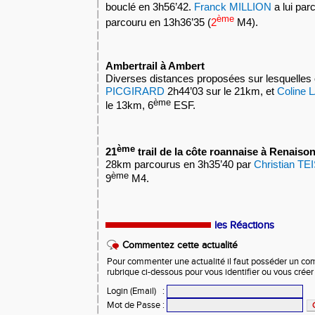
bouclé en 3h56’42.
Franck MILLION
a lui par
ème
parcouru en 13h36’35 (
2
M4).
Ambertrail à Ambert
Diverses distances proposées sur lesquelles 
PICGIRARD
2h44’03 sur le 21km, et
Coline
ème
le 13km, 6
ESF.
ème
21
trail de la côte roannaise à Renaiso
28km parcourus en 3h35’40 par
Christian 
ème
9
M4.
les Réactions
Commentez cette actualité
Pour commenter une actualité il faut posséder un compt
rubrique ci-dessous pour vous identifier ou vous crée
Login (Email)
:
Mot de Passe
: