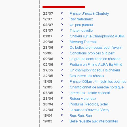
>
22/07
France U*next à Charlety
>
17/07
Rdv Nationaux
>
08/07
Un peu partout
>
03/07
Triste nouvelle
>
01/07
Chaleur sur le Championnat AURA
>
29/06
Meeting Thermal
>
23/06
De belles promesses pour l'avenir
>
16/06
Conditions propices à la perf
>
09/06
Le groupe demi-fond en réussite
>
02/06
Podium en Finale AURA Eq Athlé
>
27/05
Un championnat sous la chaleur
>
22/05
Des interclubs réussis
>
18/05
France 100km : 4 médailles pour les 
>
12/05
Championnat de marche nordique
>
05/05
Interclubs : solide collectif
>
28/04
Retour victorieux
>
28/04
Podiums, Records, Soleil
>
22/04
La saison s'ouvre à Vichy
>
15/04
Run, Run, Run
>
19/03
Belle réussite aux intercomités