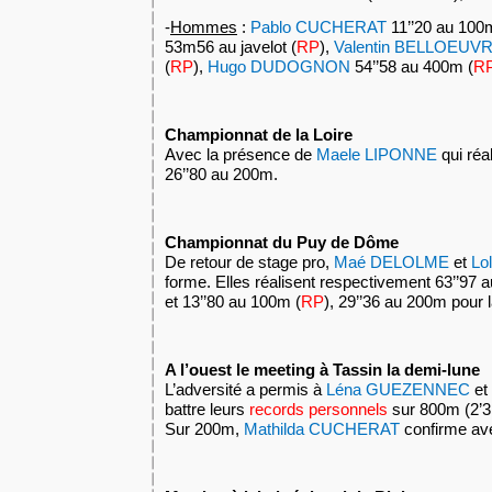
-
Hommes
:
Pablo CUCHERAT
11’’20 au 100
53m56 au javelot (
RP
),
Valentin BELLOEUV
(
RP
),
Hugo DUDOGNON
54’’58 au 400m (
R
Championnat de la Loire
Avec la présence de
Maele LIPONNE
qui réa
26’’80 au 200m.
Championnat du Puy de Dôme
De retour de stage pro,
Maé DELOLME
et
Lo
forme. Elles réalisent respectivement 63’’97 
et 13’’80 au 100m (
RP
), 29’’36 au 200m pour 
A l’ouest le meeting à Tassin la demi-lune
L’adversité a permis à
Léna GUEZENNEC
et
battre leurs
records personnels
sur 800m (2’31
Sur 200m,
Mathilda CUCHERAT
confirme ave