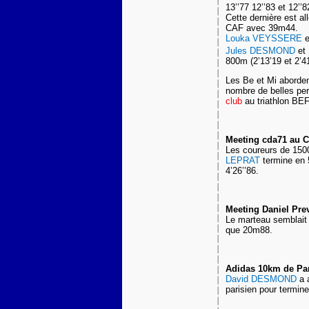
13’’77 12’’83 et 12’’8
Cette dernière est al
CAF avec 39m44.
Louka VEYSSERE
e
Jules DESMOND
et
800m (2’13’19 et 2’41
Les Be et Mi aborden
nombre de belles pe
club
au triathlon BE
Meeting cda71 au C
Les coureurs de 1500
LEPRAT
termine en 
4’26’’86.
Meeting Daniel Pre
Le marteau semblait 
que 20m88.
Adidas 10km de Pa
David DESMOND
a 
parisien pour termin