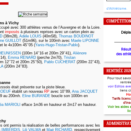
d'Athlétisme.
COMPÉTITIO
ans à Vichy
occupé avec 300 athlètes venus de l’Auvergne et de la Loire.
ont
imposés
à plusieurs reprises avec un carton plein au
Dépla
RD
(38m28),
Adèle LOUIS
(40m58),
Thomas BOUDINOT
ine GUILLOT
(51m96), sur le 100mh avec
Maele LIPONNE
________
 et le 4x100m 45’’05 (
Yanis-Hugo-Tristan-Pablo
).
Résul
THEUNISSEN
(100m 14’’16 et 200m 29’’41),
Aliènore
des athl
’14),
Emma RENARD
(perche 2m70),
Tristan
0m 12’’72 et 200m 25’’50),
Pablo CUCHERAT
(200m 22’’43),
LA
(200m 24’’83).
RENTRÉE 202
Pour tout savoi
rentré
oanne
voir Editos av
ssois était présente sur la piste bleue.
liens 
ALOEUF
établit un nouveau
RP
avec 10’’89,
Ana JACQUET
Ho
’’09 au 200mh.
Eline BURANDE
boucle son 1000m en
Tarifs lice
d'ins
léa MARIOLI
efface 1m36 en hauteur et 2m17 en hauteur.
Voir les aides
li
ichy
ADMINISTRAT
es ont permis la réalisation de belles performances avec les
a IMBERDIS, Lili VALMA
et
Maé RICHARD
, respectivement