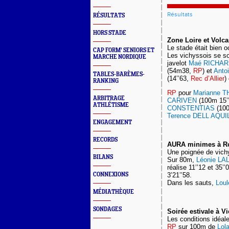
Résultats
RÉSULTATS
HORS STADE
Zone Loire et Volc
Le stade était bien 
CAP FORM' SENIORS ET
Les vichyssois se s
MARCHE NORDIQUE
javelot
Maé RICHA
(54m38,
RP
) et
Anto
TABLES-BARÈMES-
(14’’63,
Rec d’Allier
)
RANKING
RP
pour
Marianne 
ARBITRAGE
CARIVEN
(100m 15’
ATHLÉTISME
CONSTENTIAS
(10
Terence DELL AQUI
ENGAGEMENT
RECORDS
AURA minimes à R
Une poignée de vichy
BILANS
Sur 80m,
Léonie L
réalise 11’’12 et 35
CONNEXIONS
3’21’’58.
Dans les sauts,
Lou
MÉDIATHÈQUE
SONDAGES
Soirée estivale à V
Les conditions idéal
RP
sur 100m de
Lol