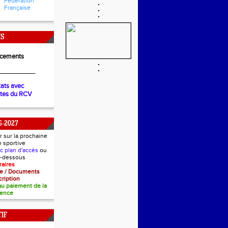
Fédération
Française
NS
cements
__________
tats avec
ètes du RCV
6-2027
r sur la prochaine
e sportive
ec plan d'accès
ou
ci-dessous
raires
nce / Documents
cription
 au paiement de la
cence
IF