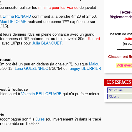
2.
_______
lée ensuite réaliser les
minima pour les France
de javelot
Textes o
t
Emma RENARD
confirment à la perche 4m20 et 2m60,
Règlement de
ère
Maé DELOLME
réalisent une bonne 1
expérience sur
________
’’15).
besoin de vot
t leurs derniers rdvs en pleine confiance avec un grand
List
rformances et RP, notamment au triple javelot 80m.
Record
F avec 107pts pour
Julia BLANQUET
.
(
au 02
_______
Classement Ré
reusot
m ont été un peu en dedans (la chaleur ?), puisque
Malou
Voir avec
5’30’’13,
Léna GUEZENNEC
5’30’’54 et
Tanguy BEURRIER
LES ESPACES
vost à Toulouse
bien lourd à
Valentin BELLOEUVRE
qui n’a pu faire mieux
ris
accompagné son fils
Jules
(ou inversement ?) dans le tracé
er ensemble en 1h03’09.