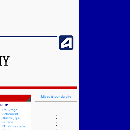
HY
Mises à jour du site
naire
L'ouvrage
richement
illustré, qui
retrace
l’Histoire de la