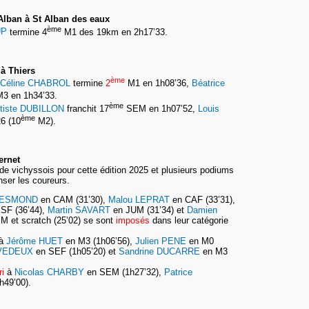
 Alban à St Alban des eaux
ème
UP
termine 4
M1 des 19km en 2h17’33.
 à Thiers
ème
Céline CHABROL
termine
2
M1 en 1h08’36,
Béatrice
3 en 1h34’33.
ème
tiste DUBILLON
franchit 17
SEM en 1h07’52,
Louis
ème
6 (10
M2).
ernet
 de vichyssois pour cette édition 2025 et plusieurs podiums
ser les coureurs.
 DESMOND
en CAM (31’30),
Malou LEPRAT
en CAF (33’31),
SF (36’44),
Martin SAVART
en JUM (31’34) et
Damien
 et scratch (25’02) se sont
imposés
dans leur catégorie
à
Jérôme HUET
en M3 (1h06’56),
Julien PENE
en M0
EVEDEUX
en SEF (1h05’20) et
Sandrine DUCARRE
en M3
ri
à
Nicolas CHARBY
en SEM (1h27’32),
Patrice
h49’00).