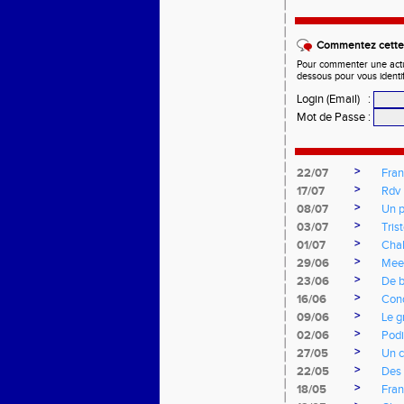
Commentez cette 
Pour commenter une actual
dessous pour vous identi
Login (Email)
:
Mot de Passe
:
>
22/07
Fran
>
17/07
Rdv 
>
08/07
Un p
>
03/07
Tris
>
01/07
Cha
>
29/06
Mee
>
23/06
De b
>
16/06
Cond
>
09/06
Le g
>
02/06
Podi
>
27/05
Un c
>
22/05
Des 
>
18/05
Fran