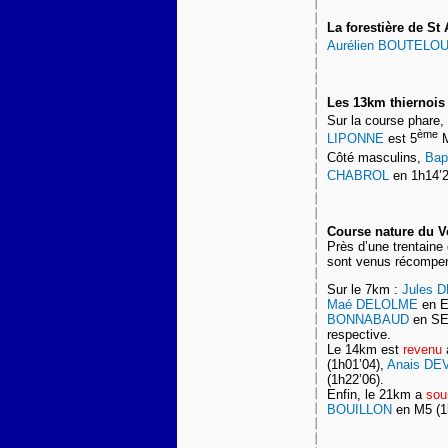
La forestière de St
Aurélien BOUTELO
Les 13km thiernois
Sur la course phare,
ème
LIPONNE
est 5
M
Côté masculins,
Bap
CHABROL
en 1h14’2
Course nature du V
Près d’une trentaine
sont venus récompen
Sur le 7km :
Jules
Maé DELOLME
en E
BONNABAUD
en SEM
respective.
Le 14km est
revenu
(1h01’04),
Anais D
(1h22’06).
Enfin, le 21km a
sou
BOUILLON
en M5 (1