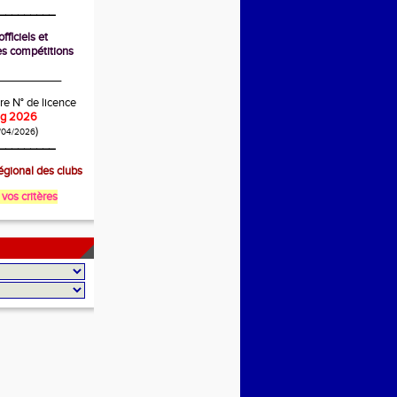
_________
fficiels et
s compétitions
__________
re N° de licence
ing 2026
)
/04/2026
_________
gional des clubs
 vos critères