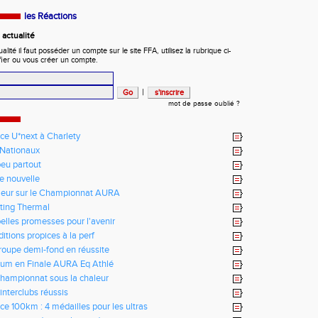
les Réactions
actualité
ité il faut posséder un compte sur le site FFA, utilisez la rubrique ci-
fier ou vous créer un compte.
|
mot de passe oublié ?
ce U*next à Charlety
Nationaux
eu partout
te nouvelle
leur sur le Championnat AURA
ting Thermal
elles promesses pour l'avenir
itions propices à la perf
roupe demi-fond en réussite
um en Finale AURA Eq Athlé
hampionnat sous la chaleur
interclubs réussis
ce 100km : 4 médailles pour les ultras