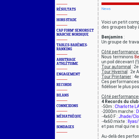
News
RÉSULTATS
HORS STADE
Voici un petit com
des groupes baby 
CAP FORM' SENIORS ET
MARCHE NORDIQUE
Benjamins
:
Un groupe de trava
TABLES-BARÈMES-
RANKING
Côté performance 
Nous terminons
8e
ARBITRAGE
un poil décevant (!
ATHLÉTISME
Tour automnal
: 2
Tour Hivernal
: 2e 
ENGAGEMENT
Tour Printanier
: 4
Ces performances 
RECORDS
fidéliser le plus p
BILANS
Côté performances 
4 Records du club
CONNEXIONS
-50m :
Charlotte 
-2000m marche :
D
-4x60 F :
Jhade/Clo
MÉDIATHÈQUE
-4x60 mixte :
Ilyas
et pas mal qui ne se
SONDAGES
Au-delà des perfo