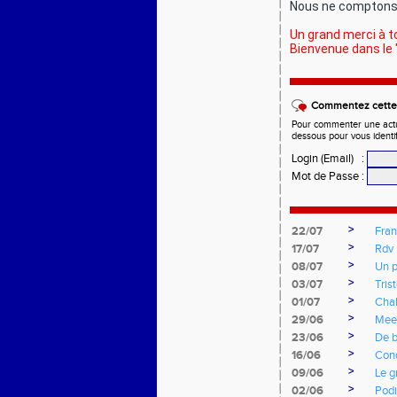
Nous ne compton
Un grand merci à t
Bienvenue dans le 
Commentez cette 
Pour commenter une actual
dessous pour vous identi
Login (Email)
:
Mot de Passe
:
>
22/07
Fran
>
17/07
Rdv 
>
08/07
Un p
>
03/07
Tris
>
01/07
Cha
>
29/06
Mee
>
23/06
De b
>
16/06
Cond
>
09/06
Le g
>
02/06
Podi