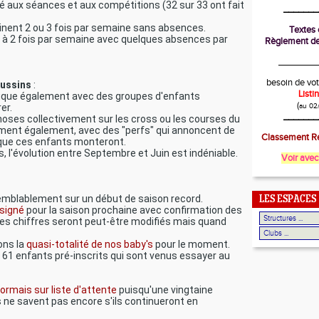
té aux séances et aux compétitions (32 sur 33 ont fait
_______
inent 2 ou 3 fois par semaine sans absences.
Textes o
1 à 2 fois par semaine avec quelques absences par
Règlement de
________
besoin de vot
oussins
:
List
ique également avec des groupes d'enfants
(
er.
au 02
_______
choses collectivement sur les cross ou les courses du
lement également, avec des "perfs" qui annoncent de
Classement Ré
sque ces enfants monteront.
s, l'évolution entre Septembre et Juin est indéniable.
Voir avec
emblablement sur un début de saison record.
LES ESPACES
esigné
pour la saison prochaine avec confirmation des
ces chiffres seront peut-être modifiés mais quand
ons la
quasi-totalité de nos baby's
pour le moment.
s 61 enfants pré-inscrits qui sont venus essayer au
ormais sur liste d'attente
puisqu'une vingtaine
s ne savent pas encore s'ils continueront en