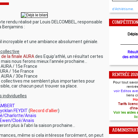
d'Athlétisme.
pte rendu réalisé par Louis DELCOMBEL, responsable
COMPÉTITIO
à Benjamins :
Dépla
il incroyable et une ambiance absolument géniale.
________
collective
Résul
 de la finale AURA
des Equip'athlé, un résultat certes
des athl
) mais nous ferons mieux l'année prochaine...
e AURA / 15e France
AURA / 16e France
RENTRÉE 202
e AURA / 30e France
collectives me semblent plus importantes pour
Pour tout savoi
ossible, car chacun peut trouver sa place.
rentré
voir Editos av
liens 
individuelles
Ho
:
Tarifs lice
LAMBERT
d'ins
ycklan FEYDIT
(
Record d'allier
)
Voir les aides
é/Charlotte/Anaïs
li
/Ewen/Cloé/Anaïs
ront plus à l'abri la saison prochaine...
ADMINISTRAT
rmances, même si cela intéresse forcément, on peut