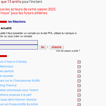
s
que 13 arrêts
pour l'instant.
ous les acteurs de cette saison 2025.
"mouv" pour les futurs athlètes.
les Réactions
actualité
ité il faut posséder un compte sur le site FFA, utilisez la rubrique ci-
fier ou vous créer un compte.
|
mot de passe oublié ?
ce U*next à Charlety
Nationaux
eu partout
te nouvelle
leur sur le Championnat AURA
ting Thermal
elles promesses pour l'avenir
itions propices à la perf
roupe demi-fond en réussite
um en Finale AURA Eq Athlé