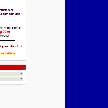
_________
fficiels et
s compétitions
__________
re N° de licence
ing 2026
)
/04/2026
_________
gional des clubs
 vos critères