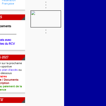
Fédération
Française
NS
cements
__________
tats avec
ètes du RCV
6-2027
r sur la prochaine
e sportive
ec plan d'accès
ou
ci-dessous
raires
nce / Documents
cription
 au paiement de la
cence
IF