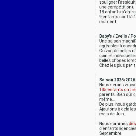
souligner l'assidui
une compétition).
18 enfants s'entra
9 enfants sont là 
moment.
Baby's / Eveils / P
Une saison magnif
agréables à encadr
On voit de belles 
coin et individuel
belles choses lor
Chez les plus petit
Saison 2025/2026
Nous serons vrais
135 enfants ont r
parents. Bien sûr 
même...
De plus, nous gard
Ajoutons à cela le
mois de Juin.
Nous sommes
dés
d'enfants licencié
Septembre.