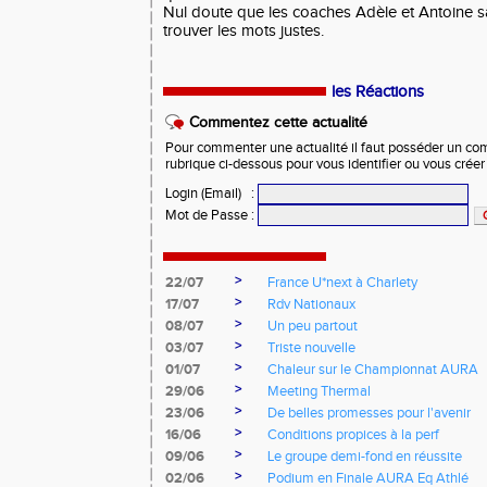
Nul doute que les coaches Adèle et Antoine s
trouver les mots justes.
les Réactions
Commentez cette actualité
Pour commenter une actualité il faut posséder un compt
rubrique ci-dessous pour vous identifier ou vous crée
Login (Email)
:
Mot de Passe
:
>
22/07
France U*next à Charlety
>
17/07
Rdv Nationaux
>
08/07
Un peu partout
>
03/07
Triste nouvelle
>
01/07
Chaleur sur le Championnat AURA
>
29/06
Meeting Thermal
>
23/06
De belles promesses pour l'avenir
>
16/06
Conditions propices à la perf
>
09/06
Le groupe demi-fond en réussite
>
02/06
Podium en Finale AURA Eq Athlé