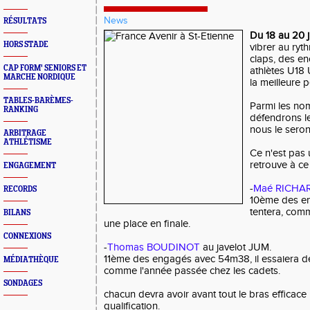
News
RÉSULTATS
Du 18 au 20 ju
HORS STADE
vibrer au ryt
claps, des e
CAP FORM' SENIORS ET
athlètes U18
MARCHE NORDIQUE
la meilleure 
TABLES-BARÈMES-
Parmi les nom
RANKING
défendrons le
nous le seron
ARBITRAGE
ATHLÉTISME
Ce n'est pas u
retrouve à ce
ENGAGEMENT
-
Maé RICHA
RECORDS
10ème des en
tentera, com
BILANS
une place en finale.
CONNEXIONS
-
Thomas BOUDINOT
au javelot JUM.
11ème des engagés avec 54m38, il essaiera de 
MÉDIATHÈQUE
comme l'année passée chez les cadets.
SONDAGES
chacun devra avoir avant tout le bras efficace
qualification.