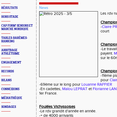
News
RÉSULTATS
Les rdv na
HORS STADE
Champion
CAP FORM' SENIORS ET
-
Claire P
MARCHE NORDIQUE
court
TABLES-BARÈMES-
RANKING
Champion
-Le travai
ARBITRAGE
payent.
M
ATHLÉTISME
sur le 60
ENGAGEMENT
Champion
RECORDS
-11ème pl
pour
Cla
BILANS
-69ème sur le long pour
Louanne RAFFIER
-En cadettes,
Malou LEPRAT
et
Florianne LA
CONNEXIONS
1er France.
MÉDIATHÈQUE
Foulées Vichyssoises
SONDAGES
-Le rdv grandit d'année en année.
-+ de 4000 arrivants