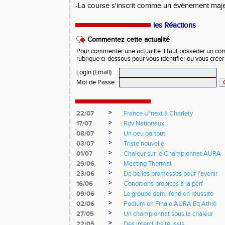
-La course s'inscrit comme un évènement majeu
les Réactions
Commentez cette actualité
Pour commenter une actualité il faut posséder un compt
rubrique ci-dessous pour vous identifier ou vous crée
Login (Email)
:
Mot de Passe
:
>
22/07
France U*next à Charlety
>
17/07
Rdv Nationaux
>
08/07
Un peu partout
>
03/07
Triste nouvelle
>
01/07
Chaleur sur le Championnat AURA
>
29/06
Meeting Thermal
>
23/06
De belles promesses pour l'avenir
>
16/06
Conditions propices à la perf
>
09/06
Le groupe demi-fond en réussite
>
02/06
Podium en Finale AURA Eq Athlé
>
27/05
Un championnat sous la chaleur
>
22/05
Des interclubs réussis