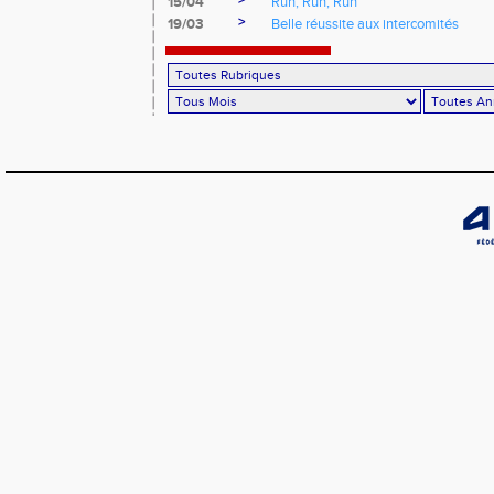
>
15/04
Run, Run, Run
>
19/03
Belle réussite aux intercomités