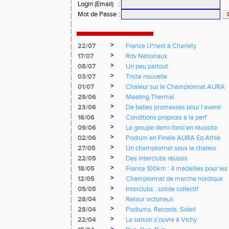
Login (Email)
:
Mot de Passe
:
>
22/07
France U*next à Charlety
>
17/07
Rdv Nationaux
>
08/07
Un peu partout
>
03/07
Triste nouvelle
>
01/07
Chaleur sur le Championnat AURA
>
29/06
Meeting Thermal
>
23/06
De belles promesses pour l'avenir
>
16/06
Conditions propices à la perf
>
09/06
Le groupe demi-fond en réussite
>
02/06
Podium en Finale AURA Eq Athlé
>
27/05
Un championnat sous la chaleur
>
22/05
Des interclubs réussis
>
18/05
France 100km : 4 médailles pour les 
>
12/05
Championnat de marche nordique
>
05/05
Interclubs : solide collectif
>
28/04
Retour victorieux
>
28/04
Podiums, Records, Soleil
>
22/04
La saison s'ouvre à Vichy