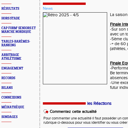
News
RÉSULTATS
La saison 
HORS STADE
Finale In
CAP FORM' SENIORS ET
-Sur son 
MARCHE NORDIQUE
avec un t
-5ème clu
TABLES-BARÈMES-
-+ de 60 
RANKING
(athlètes, 
ARBITRAGE
ATHLÉTISME
Finale Eq
-Performan
ENGAGEMENT
Be termin
absences
RECORDS
-Une exce
futur indiv
BILANS
CONNEXIONS
les Réactions
MÉDIATHÈQUE
Commentez cette actualité
SONDAGES
Pour commenter une actualité il faut posséder un compt
rubrique ci-dessous pour vous identifier ou vous crée