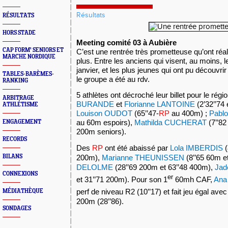
Résultats
RÉSULTATS
HORS STADE
Meeting comité 03 à Aubière
CAP FORM' SENIORS ET
C’est une rentrée très prometteuse qu’ont réal
MARCHE NORDIQUE
plus. Entre les anciens qui visent, au moins, 
janvier, et les plus jeunes qui ont pu découvri
TABLES-BARÈMES-
le groupe a été au rdv.
RANKING
5 athlètes ont décroché leur billet pour le rég
ARBITRAGE
BURANDE
et
Florianne LANTOINE
(2’32’’74 
ATHLÉTISME
Louison OUDOT
(65’’47-
RP
au 400m) ;
Pabl
au 60m espoirs),
Mathilda CUCHERAT
(7’’82
ENGAGEMENT
200m seniors).
RECORDS
Des
RP
ont été abaissé par
Lola IMBERDIS
(
BILANS
200m),
Marianne THEUNISSEN
(8’’65 60m e
DELOLME
(28’’69 200m et 63’’48 400m),
Ja
CONNEXIONS
er
et 31’’71 200m). Pour son 1
60mh CAF,
Ana
perf de niveau R2 (10’’17) et fait jeu égal ave
MÉDIATHÈQUE
200m (28’’86).
SONDAGES