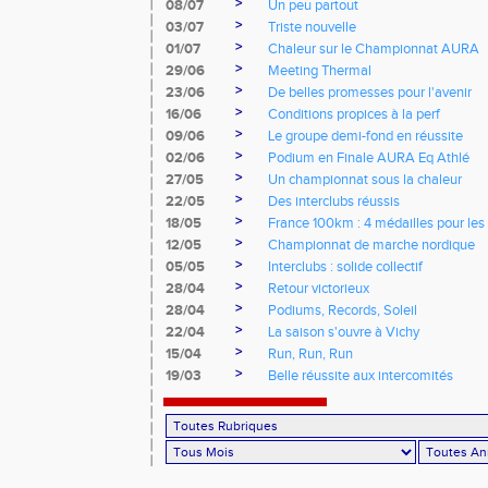
>
08/07
Un peu partout
>
03/07
Triste nouvelle
>
01/07
Chaleur sur le Championnat AURA
>
29/06
Meeting Thermal
>
23/06
De belles promesses pour l'avenir
>
16/06
Conditions propices à la perf
>
09/06
Le groupe demi-fond en réussite
>
02/06
Podium en Finale AURA Eq Athlé
>
27/05
Un championnat sous la chaleur
>
22/05
Des interclubs réussis
>
18/05
France 100km : 4 médailles pour les 
>
12/05
Championnat de marche nordique
>
05/05
Interclubs : solide collectif
>
28/04
Retour victorieux
>
28/04
Podiums, Records, Soleil
>
22/04
La saison s'ouvre à Vichy
>
15/04
Run, Run, Run
>
19/03
Belle réussite aux intercomités