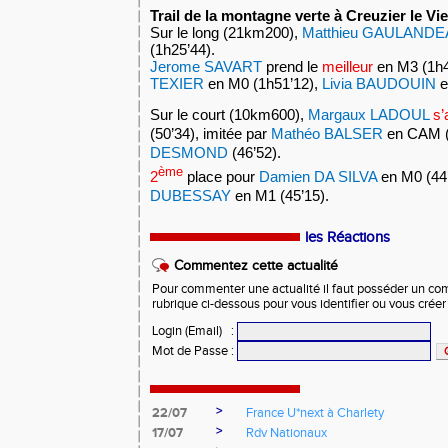
Trail de la montagne verte à Creuzier le Vi
Sur le long (21km200),
Matthieu GAULAND
(1h25’44).
Jerome SAVART
prend le
meilleur
en M3 (1h
TEXIER
en M0 (1h51’12),
Livia BAUDOUIN
e
Sur le court (10km600),
Margaux LADOUL
s’
(50’34), imitée par
Mathéo BALSER
en CAM (4
DESMOND
(46’52).
ème
2
place pour
Damien DA SILVA
en M0 (44
DUBESSAY
en M1 (45’15).
les Réactions
Commentez cette actualité
Pour commenter une actualité il faut posséder un compt
rubrique ci-dessous pour vous identifier ou vous crée
Login (Email)
:
Mot de Passe
:
>
22/07
France U*next à Charlety
>
17/07
Rdv Nationaux