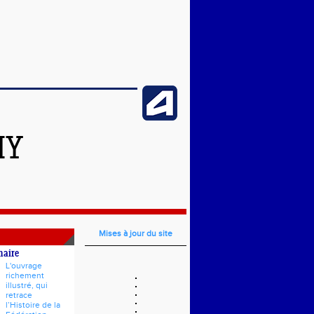
HY
Mises à jour du site
naire
L'ouvrage
richement
illustré, qui
retrace
l’Histoire de la