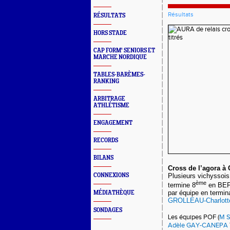
Résultats
RÉSULTATS
HORS STADE
CAP FORM' SENIORS ET
MARCHE NORDIQUE
TABLES-BARÈMES-
RANKING
ARBITRAGE
ATHLÉTISME
ENGAGEMENT
RECORDS
BILANS
Cross de l’agora 
Plusieurs vichyssois 
CONNEXIONS
ème
termine 8
en BEF
par équipe en termin
MÉDIATHÈQUE
GROLLEAU-Charlot
SONDAGES
Les équipes POF (
M S
Adèle GAY-CANEPA