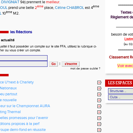
n DIVIGNIAT
9è) prennent le
meilleur
.
_______
ème
ème
DOUL
prend une belle
2
place,
Céline CHABROL
est 4
ème
Textes o
L
10
M2.
Règlement de
________
les Réactions
besoin de vot
List
actualité
(
au 02
ité il faut posséder un compte sur le site FFA, utilisez la rubrique ci-
_______
fier ou vous créer un compte.
Classement Ré
|
Voir avec
mot de passe oublié ?
ce U*next à Charlety
LES ESPACES
Nationaux
eu partout
te nouvelle
leur sur le Championnat AURA
ting Thermal
elles promesses pour l'avenir
itions propices à la perf
roupe demi-fond en réussite