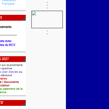
Fédération
Française
NS
cements
__________
tats avec
ètes du RCV
6-2027
r sur la prochaine
e sportive
ec plan d'accès
ou
ci-dessous
raires
nce / Documents
cription
 au paiement de la
cence
IF