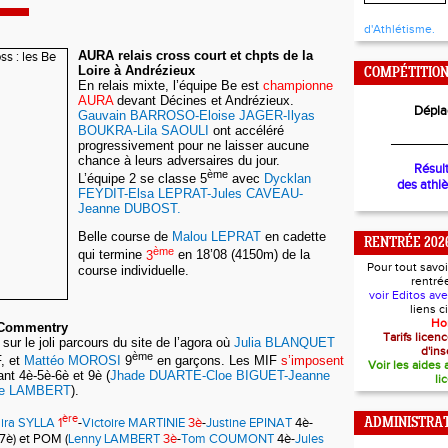
d'Athlétisme.
AURA relais cross court et chpts de la
Loire à Andrézieux
COMPÉTITIO
En relais mixte, l’équipe Be est
championne
AURA
devant Décines et Andrézieux.
Dépla
Gauvain BARROSO-Eloise JAGER-Ilyas
BOUKRA-Lila SAOULI
ont accéléré
________
progressivement pour ne laisser aucune
chance à leurs adversaires du jour.
Résul
ème
L’équipe 2 se classe 5
avec
Dycklan
des athl
FEYDIT-Elsa LEPRAT-Jules CAVEAU-
Jeanne DUBOST.
Belle course de
Malou LEPRAT
en cadette
RENTRÉE 202
ème
qui termine
3
en 18’08 (4150m) de la
Pour tout savoi
course individuelle.
rentré
voir Editos av
liens 
Ho
à Commentry
Tarifs lice
sur le joli parcours du site de l’agora où
Julia BLANQUET
d'ins
ème
, et
Mattéo MOROSI
9
en garçons. Les MIF
s’imposent
Voir les aides
ant 4è-5è-6è et 9è (
Jhade DUARTE-Cloe BIGUET-Jeanne
li
te LAMBERT
).
ère
ira SYLLA
1
-
Victoire MARTINIE
3è
-
Justine EPINAT
4è-
ADMINISTRAT
7è) et POM (
Lenny LAMBERT
3è
-
Tom COUMONT
4è-
Jules