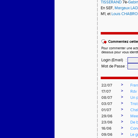
TISSERAND
7è-
Gabi
En SEF,
Margaux LA
M1, et
Louis CHABRO
Commentez cette 
Pour commenter une actual
dessous pour vous identi
Login (Email)
:
Mot de Passe
:
>
22/07
Fran
>
17/07
Rdv 
>
08/07
Un p
>
03/07
Tris
>
01/07
Cha
>
29/06
Mee
>
23/06
De b
>
16/06
Cond
>
09/06
Le g