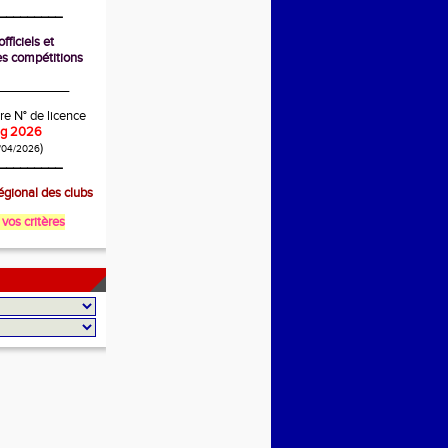
_________
fficiels et
s compétitions
__________
re N° de licence
ing 2026
)
/04/2026
_________
gional des clubs
 vos critères