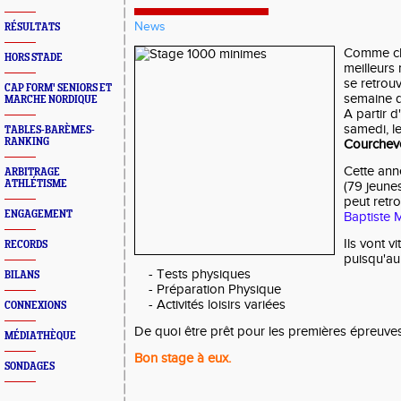
News
RÉSULTATS
Comme ch
HORS STADE
meilleurs 
se retrou
CAP FORM' SENIORS ET
semaine d
MARCHE NORDIQUE
A partir d
samedi, l
TABLES-BARÈMES-
RANKING
Courchev
Cette anné
ARBITRAGE
ATHLÉTISME
(79 jeune
peut retro
ENGAGEMENT
Baptiste
Ils vont v
RECORDS
puisqu'a
- Tests physiques
BILANS
- Préparation Physique
- Activités loisirs variées
CONNEXIONS
De quoi être prêt pour les premières épreuves
MÉDIATHÈQUE
Bon stage à eux.
SONDAGES