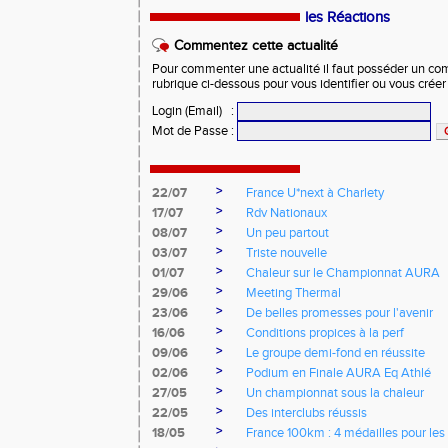
les Réactions
Commentez cette actualité
Pour commenter une actualité il faut posséder un compt
rubrique ci-dessous pour vous identifier ou vous crée
Login (Email)
:
Mot de Passe
:
>
22/07
France U*next à Charlety
>
17/07
Rdv Nationaux
>
08/07
Un peu partout
>
03/07
Triste nouvelle
>
01/07
Chaleur sur le Championnat AURA
>
29/06
Meeting Thermal
>
23/06
De belles promesses pour l'avenir
>
16/06
Conditions propices à la perf
>
09/06
Le groupe demi-fond en réussite
>
02/06
Podium en Finale AURA Eq Athlé
>
27/05
Un championnat sous la chaleur
>
22/05
Des interclubs réussis
>
18/05
France 100km : 4 médailles pour les 