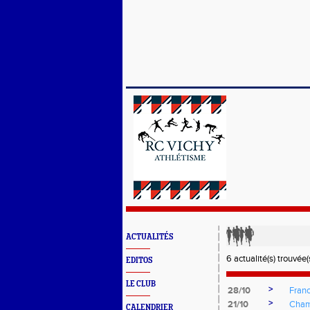
ACTUALITÉS
6 actualité(s) trouvée(s
EDITOS
LE CLUB
>
28/10
Fran
>
21/10
Cham
CALENDRIER