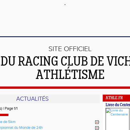
SITE OFFICIEL
DU RACING CLUB DE VIC
ATHLÉTISME
ACTUALITÉS
ATHLE.FR
Livre du Cente
) | Page 1/1
ce de 5km
pionnat du Monde de 24h