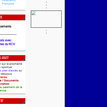
Fédération
Française
NS
cements
__________
tats avec
ètes du RCV
6-2027
r sur la prochaine
e sportive
ec plan d'accès
ou
ci-dessous
raires
nce / Documents
cription
 au paiement de la
cence
IF