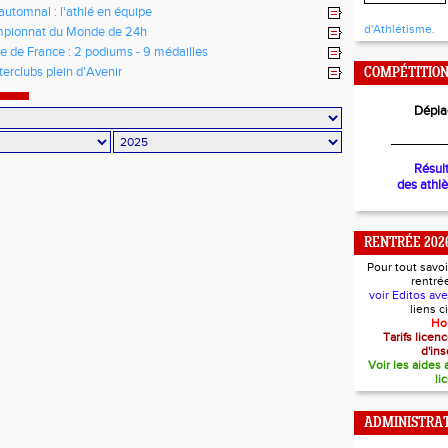
automnal : l'athlé en équipe
d'Athlétisme.
pionnat du Monde de 24h
 de France : 2 podiums - 9 médailles
terclubs plein d'Avenir
COMPÉTITIO
Dépla
________
Résul
des athl
RENTRÉE 202
Pour tout savoi
rentré
voir Editos av
liens 
Ho
Tarifs lice
d'ins
Voir les aides
li
ADMINISTRAT