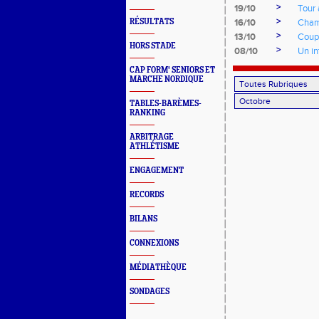
>
19/10
Tour 
>
RÉSULTATS
16/10
Cham
>
13/10
Coupe
HORS STADE
>
08/10
Un in
CAP FORM' SENIORS ET
MARCHE NORDIQUE
TABLES-BARÈMES-
RANKING
ARBITRAGE
ATHLÉTISME
ENGAGEMENT
RECORDS
BILANS
CONNEXIONS
MÉDIATHÈQUE
SONDAGES