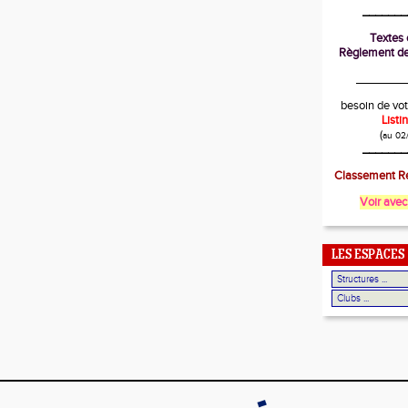
_______
Textes o
Règlement de
________
besoin de vot
List
(
au 02
_______
Classement Ré
Voir avec
LES ESPACES