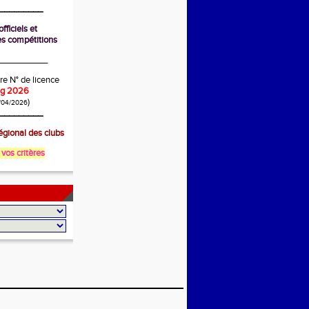
_________
fficiels et
s compétitions
__________
re N° de licence
ing 2026
)
/04/2026
_________
gional des clubs
 vos critères