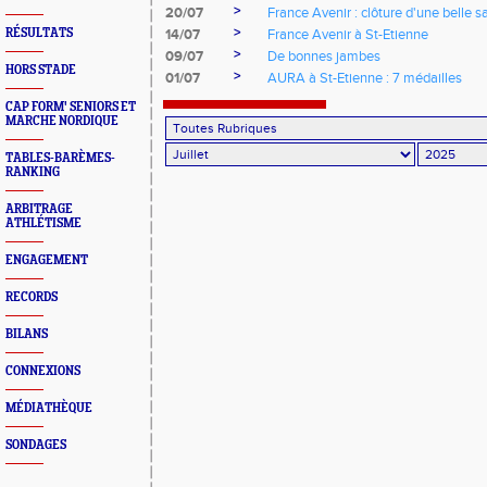
>
20/07
France Avenir : clôture d'une belle s
>
RÉSULTATS
14/07
France Avenir à St-Etienne
>
09/07
De bonnes jambes
HORS STADE
>
01/07
AURA à St-Etienne : 7 médailles
CAP FORM' SENIORS ET
MARCHE NORDIQUE
TABLES-BARÈMES-
RANKING
ARBITRAGE
ATHLÉTISME
ENGAGEMENT
RECORDS
BILANS
CONNEXIONS
MÉDIATHÈQUE
SONDAGES