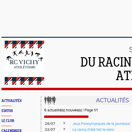
DU RACIN
AT
ACTUALITÉS
ACTUALITÉS
6 actualité(s) trouvée(s) | Page 1/1
EDITOS
LE CLUB
>
28/07
Jeux Paralympiques de la jeunesse
>
22/07
Le camp d'été fait le plein
CALENDRIER